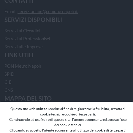
CONTATTI
Email:
servizionline@comune.napoli.it
SERVIZI DISPONIBILI
Servizi ai Cittadini
Servizi ai Professionisti
Servizi alle Imprese
LINK UTILI
PON Metro Napoli
SPID
CIE
CNS
MAPPA DEL SITO
Questo sito web utilizza i cookie al fine di migliorarne la fruibilità, si tratta di
Home
cookie tecnici e cookie di terze parti.
Home - Comune di Napoli
Continuando ad usufruire di questo sito, l'utente acconsente ed accetta l'uso
dei cookie tecnici.
Frequently Asked Questions
Cliccando su accetto l'utente acconsente all'utilizzo dei cookie di terze parti.