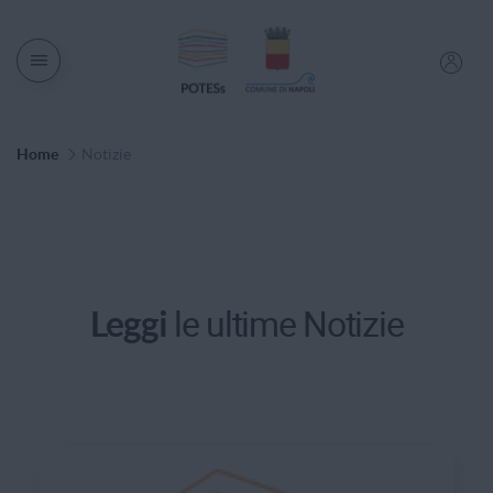
Men� di navigazione
Percorso di Navigazione
Home
Notizie
le ultime Notizie
Leggi