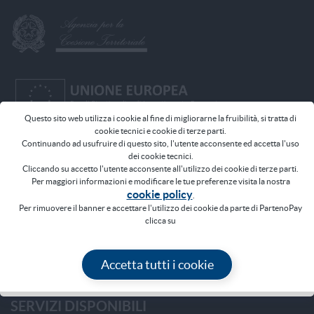
Questo sito web utilizza i cookie al fine di migliorarne la fruibilità, si tratta di
cookie tecnici e cookie di terze parti.
Continuando ad usufruire di questo sito, l'utente acconsente ed accetta l'uso
dei cookie tecnici.
Progetto cofinanziato dall'Unione Europea - Fondi Strutturali di
Cliccando su accetto l'utente acconsente all'utilizzo dei cookie di terze parti.
Investimento Europei Programma Operativo Città Metropolitane
Per maggiori informazioni e modificare le tue preferenze visita la nostra
2014-2020
cookie policy
.
Per rimuovere il banner e accettare l'utilizzo dei cookie da parte di PartenoPay
clicca su
CONTATTI
Accetta tutti i cookie
Email:
servizionline@comune.napoli.it
SERVIZI DISPONIBILI