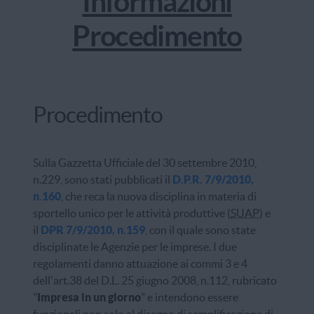
Informazioni
Procedimento
Procedimento
Sulla Gazzetta Ufficiale del 30 settembre 2010,
n.229, sono stati pubblicati il
D.P.R. 7/9/2010,
n.160
, che reca la nuova disciplina in materia di
sportello unico per le attività produttive (
SUAP
) e
il
DPR 7/9/2010, n.159
, con il quale sono state
disciplinate le Agenzie per le imprese. I due
regolamenti danno attuazione ai commi 3 e 4
dell'
art.
38 del D.L. 25 giugno 2008, n.112, rubricato
"
Impresa in un giorno
" e intendono essere
funzionali non solo al disegno di semplificazione di