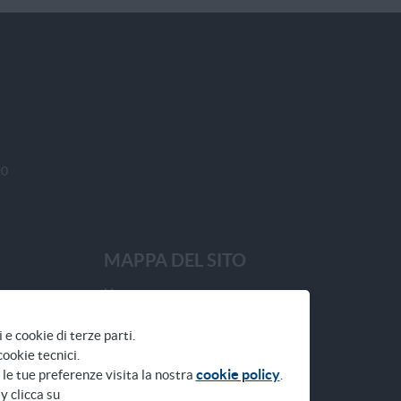
20
MAPPA DEL SITO
Home
Domande frequenti
i e cookie di terze parti.
Notizie
cookie tecnici.
Comuni aderenti
cookie policy
 le tue preferenze visita la nostra
.
y clicca su