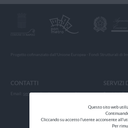
Progetto cofinanziato dall'Unione Europea - Fondi Strutturali d
CONTATTI
SERVIZI 
Email:
servizionline@comune.napoli.it
Servizi ai Cit
Servizi ai Pr
Questo sito web utilizz
Servizi alle 
Continuando 
Cliccando su accetto l'utente acconsente all'uti
Per rimu