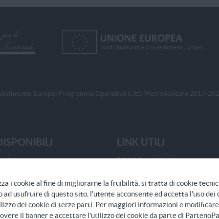
i Investimento Europei Programma Operativo Città Metropolitane 2014-20
DISPONIBILI
LINK UTILI
tadini
PON Metro Napoli
ofessionisti
SPID
a i cookie al fine di migliorarne la fruibilità, si tratta di cookie tecnic
Imprese
CIE
ad usufruire di questo sito, l'utente acconsente ed accetta l'uso dei 
CNS
lizzo dei cookie di terze parti. Per maggiori informazioni e modificare
overe il banner e accettare l'utilizzo dei cookie da parte di PartenoPa